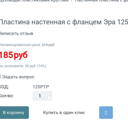
Пластина настенная с фланцем Эра 12
Написать отзыв
Рекомендованная цена:
215
руб
185
руб
Вы экономите:
30
руб
(
14
%)
Задать вопрос
КОД:
125PTP
+
Кол-во:
−
В корзину
Купить в один клик