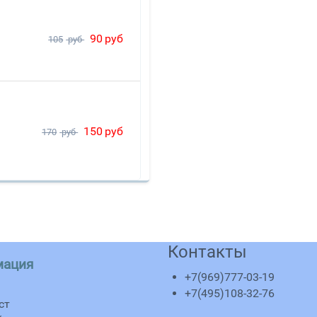
90
руб
105
руб
150
руб
170
руб
Контакты
мация
+7(969)777-03-19
+7(495)108-32-76
ст