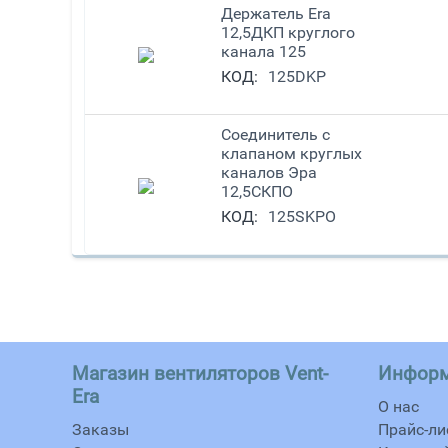
Держатель Era
12,5ДКП круглого
канала 125
КОД:
125DKP
Соединитель с
клапаном круглых
каналов Эра
12,5СКПО
КОД:
125SKPO
Магазин вентиляторов Vent-
Инфор
Era
О нас
Заказы
Прайс-ли