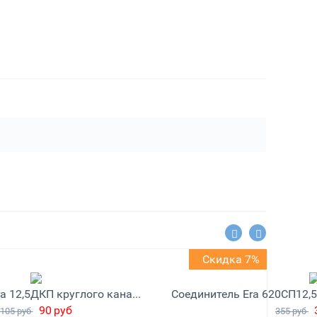
Скидка 14%
Скидка 7%
Держатель Era 12,5ДКП круглого канала 125
90
руб
105
руб
355
руб