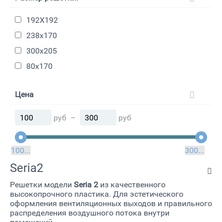
192Х192
238х170
300х205
80х170
Цена
руб
–
руб
руб
100
руб
300
Seria2
Решетки модели
Seria 2
из качественного
высокопрочного пластика. Для эстетического
оформления вентиляционных выходов и правильного
распределения воздушного потока внутри