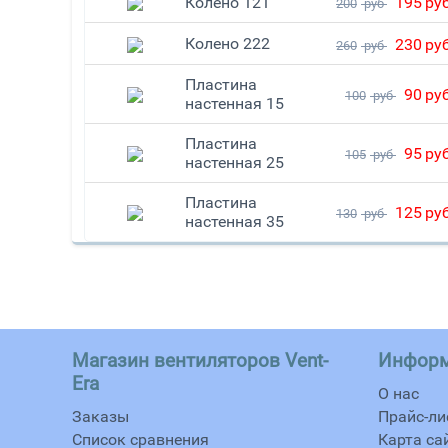
Колено 121
195
ру
200
руб
Колено 222
230
ру
260
руб
Пластина
90
ру
100
руб
настенная 15
Пластина
95
ру
105
руб
настенная 25
Пластина
125
ру
130
руб
настенная 35
Магазин вентиляторов Vent-
Инфор
Era
О нас
Заказы
Прайс-ли
Список сравнения
Карта са