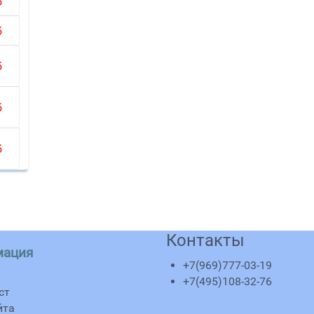
б
б
б
б
б
Контакты
мация
+7(969)777-03-19
+7(495)108-32-76
ст
йта