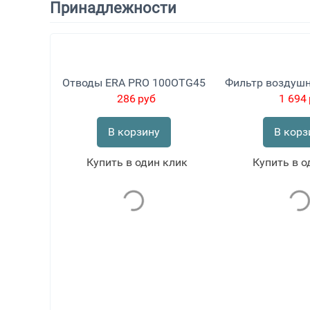
Принадлежности
Отводы ERA PRO 100OTG45
286
руб
1 694
В корзину
В корз
Купить в один клик
Купить в о
Дроссель-клапан ERA PRO 100TTV
клик