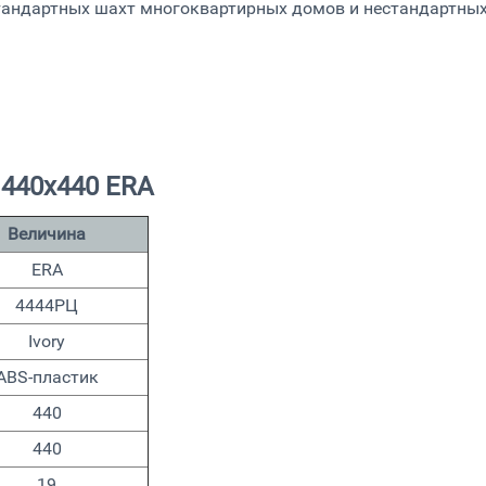
тандартных шахт многоквартирных домов и нестандартных
 440х440 ERA
Величина
ERA
4444РЦ
Ivory
ABS-пластик
440
440
19