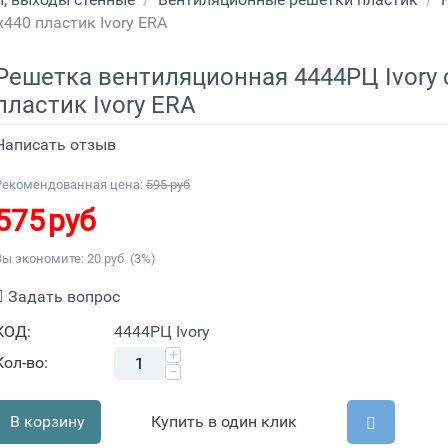
440 пластик Ivory ERA
Решетка вентиляционная 4444РЦ Ivory 
пластик Ivory ERA
Написать отзыв
Рекомендованная цена:
595
руб
575
руб
Вы экономите:
20
руб
(
3
%)
Задать вопрос
КОД:
4444РЦ Ivory
+
Кол-во:
−
В корзину
Купить в один клик