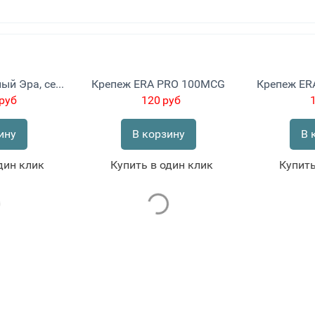
Фильтр воздушный Эра, серия FBG, короб для круглых воздуховодов из стали, D100, класс очистки G4, M5
Крепеж ERA PRO 100MCG
Крепеж ER
руб
120
руб
ину
В корзину
В 
дин клик
Купить в один клик
Купить