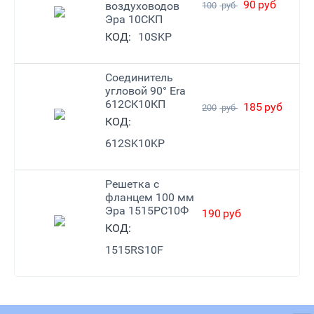
90
руб
воздуховодов
100
руб
Эра 10СКП
КОД:
10SKP
Соединитель
угловой 90° Era
612СК10КП
185
руб
200
руб
КОД:
612SK10KP
Решетка с
фланцем 100 мм
Эра 1515РС10Ф
190
руб
КОД:
1515RS10F