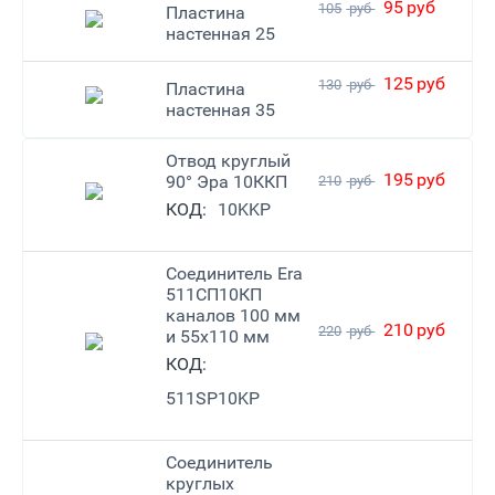
95
руб
105
руб
Пластина
настенная 25
125
руб
130
руб
Пластина
настенная 35
Отвод круглый
195
руб
90° Эра 10ККП
210
руб
КОД:
10KKP
Соединитель Era
511СП10КП
каналов 100 мм
210
руб
220
руб
и 55х110 мм
КОД:
511SP10KP
Соединитель
круглых