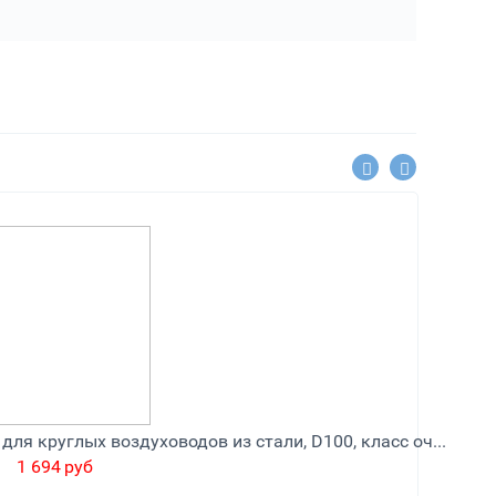
Фильтр воздушный Эра, серия FBG, короб для круглых воздуховодов из стали, D100, класс очистки G4, M5
1 694
руб