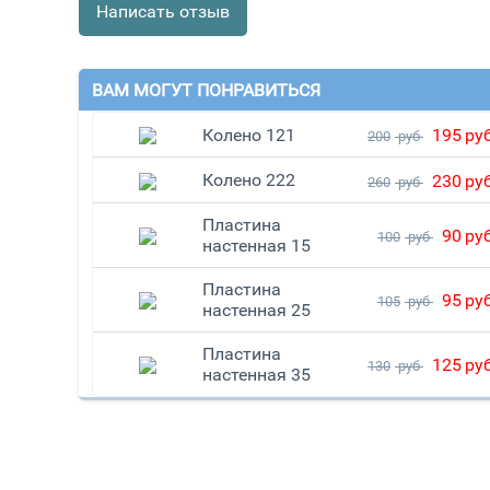
Написать отзыв
ВАМ МОГУТ ПОНРАВИТЬСЯ
Колено 121
195
ру
200
руб
Колено 222
230
ру
260
руб
Пластина
90
ру
100
руб
настенная 15
Пластина
95
ру
105
руб
настенная 25
Пластина
125
ру
130
руб
настенная 35