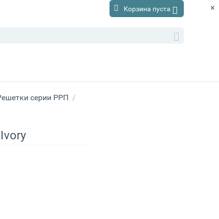
×
Корзина пуста
Решетки серии РРП
/
Ivory