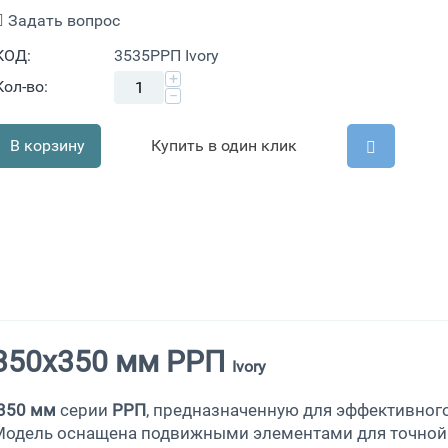
Задать вопрос
КОД:
3535РРП Ivory
+
Кол-во:
−
В корзину
Купить в один клик
 350x350 мм РРП
Ivory
350 мм
серии
РРП
, предназначенную для эффективног
Модель оснащена подвижными элементами для точной 