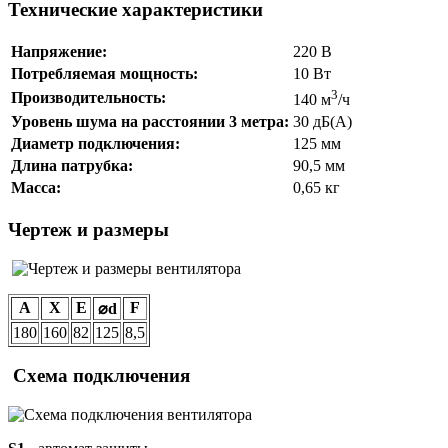
Технические характеристики
Напряжение:
220 В
Потребляемая мощность:
10 Вт
3
Производительность:
140 м
/ч
Уровень шума на расстоянии 3 метра:
30 дБ(А)
Диаметр подключения:
125 мм
Длина патрубка:
90,5 мм
Масса:
0,65 кг
Чертеж и размеры
A
X
E
F
⌀d
180
160
82
125
8,5
Схема подключения