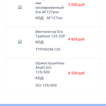
мм
2 050
руб
изолированный
Era AF127изо
КОД:
AF127izo
Вентилятор Era
Typhoon 125 2SP
4 835
руб
КОД:
TYPHOON-125
Шумоглушитель
Shaft SCr
125/600
6 530
руб
КОД:
SCr 125/600