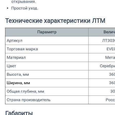
открывания.
Простой уход.
Технические характеристики ЛТМ
Параметр
Велич
Артикул
ЛТ30
Торговая марка
EVE
Материал
Мета
Цвет
Серебр
Высота, мм
36
Ширина, мм
36
Общая глубина, мм
30
Страна производитель
Росс
Габариты