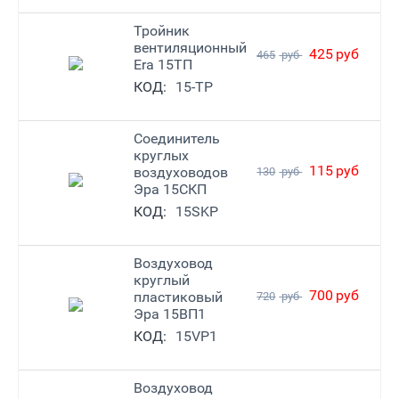
Тройник
вентиляционный
425
руб
465
руб
Era 15ТП
КОД:
15-TP
Соединитель
круглых
115
руб
воздуховодов
130
руб
Эра 15СКП
КОД:
15SKP
Воздуховод
круглый
700
руб
пластиковый
720
руб
Эра 15ВП1
КОД:
15VP1
Воздуховод