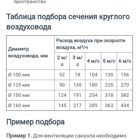
пространство
Таблица подбора сечения круглого
воздуховода
Расход воздуха при скорости
воздуха, м³/ч
Диаметр
воздуховода, мм
2 м/
3 м/
4 м/с
5 м/с
6 м/с
с
с
Ø 100 мм
52
78
104
130
156
Ø 125 мм
90
135
180
225
270
Ø 150 мм
124
191
254
318
382
Ø 160 мм
145
217
289
363
434
Пример подбора
Пример 1.
Для вентиляции санузла необходимо