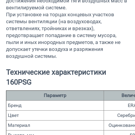
достижения необходимой тяги воздушных масс в
вентилируемой системе.
При установке на торцах концевых участков
системы вентиляции (на воздуховодах,
ответвлениях, тройниках и врезках),
предотвращает попадание в систему мусора,
пыли и иных инородных предметов, а также не
допускает утечки воздуха и разряжения
воздушной системы.
Технические характеристики
160PSG
Параметр
Велич
Бренд
ER
Цвет
Серебр
Материал
Оцинкованн