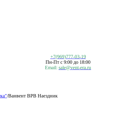
+7(969)777-03-19
Пн-Пт с 9:00 до 18:00
Email:
sale@vent-era.ru
ка"
/
Ванвент ВРВ Наездник