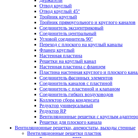
Держатели
Отвод круглый
Отвод круглый 45°
Тройник круглый
Тройник прямоугольного и круглого каналов
Соединитель эксцентриковый
Соединитель центральный
Угловой соединитель 90°
Переход с плоского на круглый каналы
Фланец круглый
Настенная пластина
Решетки на круглый канал
Настенная пластина с фланцем
Пластина настенная круглого и плоского кана
Соединитель фасонных элементов
Соединитель каналов с пластиной
Соединитель с пластиной и клапаном
Соединитель гибких воздуховодов
Коллектор сбора конденсата
Редуктор универсальный
Редуктор RP
Вентиляционные решетки с круглым адаптер
Решетки для плоского канала
Вентиляционные решетки, анемостаты, выходы стенные
Вентиляционные решетки пластик