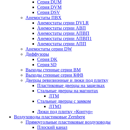
Серия DUM
Серия DVM
Серия DSV
Анемостаты ПВХ
Анемостаты серии DVLR
Анемостаты серии АВП
Анемостаты серии АПВП
Анемостаты серии АПВП1
Анемостаты серии АПП
Анемостаты серии DW
Диффузоры
Серия DK
Серия SD
Выходы стенные серии ВМ
Выходы стенные серии КФВ
Дверцы ревизионные и люки под плитку
Пластиковые дверцы на защелках
Стальные дверцы на магнитах
ЛТМ
Стальные дверцы с замком
ЛТМ3
Люки под плитку «Контур»
Воздуховоды пластиковые Zernberg
Прямоугольные пластиковые воздуховоды
Плоский канал