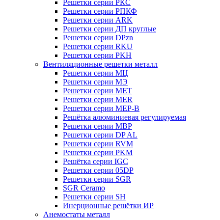
Решетки серии РКC
Решетки серии РПКФ
Решетки серии ARK
Решетки серии ДП круглые
Решетки серии DPzn
Решетки серии RKU
Решетки серии PKH
Вентиляционные решетки металл
Решетки серии МЦ
Решетки серии МЭ
Решетки серии MET
Решетки серии MER
Решетки серии МЕР-В
Решётка алюминиевая регулируемая
Решетки серии МВР
Решетки серии DP AL
Решетки серии RVM
Решетки серии PKM
Решётка серии IGC
Решетки серии 05DP
Решетки серии SGR
SGR Ceramo
Решетки серии SH
Инерционные решётки ИР
Анемостаты металл