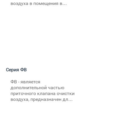
воздуха в помещения в
системах вентиляции,
преимущественно с
принудительной вытяжкой.
Имеет длину 500 и 1000мм,
Несколько модификаций
наружного стенного колпака
и решеток.
Серия ФВ
ФВ - является
дополнительной частью
приточного клапана очистки
воздуха, предназначен для
установки в стены жилых и
служебных помещений.
Клапан препятствует
проникновению пыли, грязи,
шума и насекомых при этом