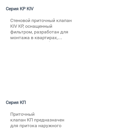
Серия KP KIV
Стеновой приточный клапан
KIV KP, оснащенный
фильтром, разработан для
монтажа в квартирах,
частных домах, офисных и
коммерческих помещениях.
Этот клапан, встраиваемый
в стену, эффективно
предотвращает попадание
пыли, загрязнений, уличного
шума и насекомых,
обеспечивая при этом
непрерывный приток
чистого воздуха.
Серия КП
Приточный
клапан КП предназначен
для притока наружного