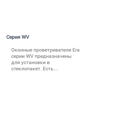
обеспечивает приток
свежего воздуха.
Серия WV
Оконные проветриватели Era
серии WV предназначены
для установки в
стеклопакет. Есть
регулировка потока воздуха
и возможность перекрытия.