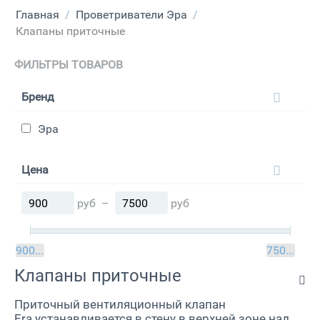
Главная
/
Проветриватели Эра
/
Клапаны приточные
ФИЛЬТРЫ ТОВАРОВ
Бренд
Эра
Цена
руб
–
руб
руб
900
7500
руб
Клапаны приточные
Приточный вентиляционный клапан
Era устанавливается в стену в верхней зоне над